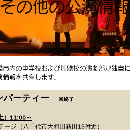
その他の公演情報
橋市内の中学校および加盟校の演劇部が
独自
演情報
を共有します。
ンパーティー
※終了
土）11:00～
テージ（八千代市大和田新田15付近）