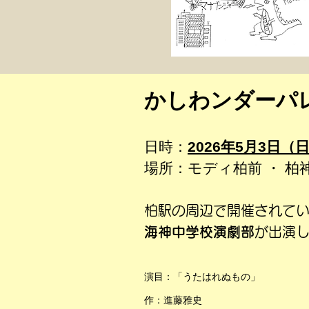
かしわンダーパレ
日時：
2026年5月3日（
場所：モディ柏前 ・ 柏
柏駅の周辺で開催されて
海神中学校演劇部
が出演
演目：「うたはれぬもの」
作：進藤雅史